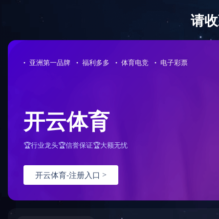
乐鱼官方端网站登录入口
乐鱼官方端网站登录入口-乐鱼leyu（中国） 纸集尘袋 
乐鱼官方端网站登录入口-乐鱼leyu（中国） 纸集尘袋 