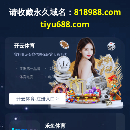
乐鱼官方端网站登录入口
通告---我公司2016年3月份启
用新公司名
乐鱼官方端网站登录入口-乐鱼leyu（中国） 纸集尘袋 乐鱼官方端网
站登录入口-乐鱼leyu（中国） 周先生0573-88621833 发布时间：
2016-02-29 00:00:00 阅读 4710 次
各位新老客户请注意：
为了今后发展需要，我公司从2016年3月份起启用新公司名称：乐鱼官