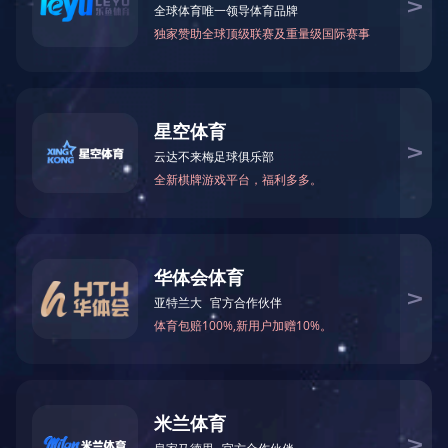
方端网站登录入口-乐鱼leyu（中国） （原桐乡市杰马过滤器材厂停止使
用）。欢迎新老客户来人,来函洽谈业务！特此通告 行政部 2016年3月1
日
行政部
2016年3月1日
乐鱼官方端网站登录入口
关于我们
乐鱼官方端网站登录入口
新闻资讯
产品中心
销售网络
乐鱼官方端网站登录入口-乐鱼leyu（中国）
版权所有 © 2021 乐鱼官方端网站登录入口-乐鱼leyu（中国） All
Rights Reserved