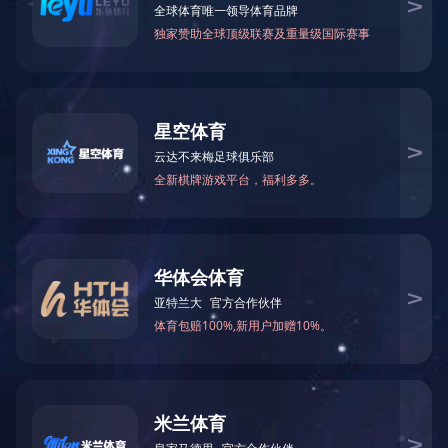
乐鱼官方端网站登录入口
关于我们
乐鱼官方端网站登录入口
新闻资讯
产品中心
销售网络
乐鱼官方端网站登录入口-乐鱼leyu（中国）
版权所有 © 2021 乐鱼官方端网站登录入口-乐鱼leyu（中国） All
Rights Reserved