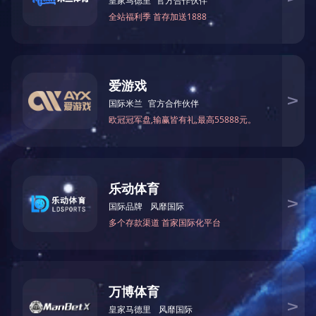
JMW6
JMW7
JMW8
JMW9
JMW10
JMW11
<
1
2
>