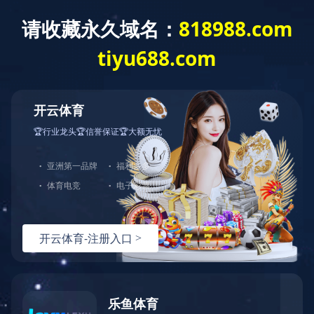
乐鱼官方端网站登录入口
产品中心
乐鱼官方端网站登录入口-
纸集尘袋
乐鱼leyu（中国）